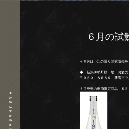
６月の試
≪６月は下記の通り試飲販売を
◆ 新潟伊勢丹様 地下お酒
〒９５０－８５８９ 新潟市中
６月発売の季節限定商品「Ｓ５