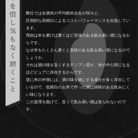
弊社では全酒米の平均精米歩合が56％と、
圧倒的な高精白によるコストパフォーマンスを自負してい
ます。
理由は米を磨けば磨くほど旨味のある飲み易い酒になるか
らです。
なぜ米をたくさん磨くと旨味のある飲み易い酒になるので
しょうか。
それは酒の味を旨くするデンプン質が、米の中心部になる
ほどピュアに存在するからです。
逆に米の外側には、酒の味を雑にする成分が多く存在して
いるので、低精白のお米で作った酒は雑味のある飲みにく
い味になります。
この道理を曲げて、旨くて飲み易い酒は造られないので
す。