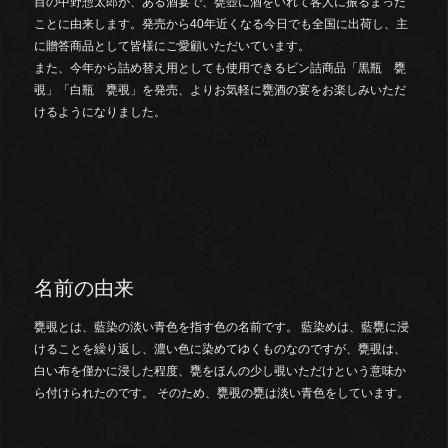
目の中野惣太郎が、ある酒宴で、甕壺に酒をいれて客人に振るまった
ことに由来します。発売から40年近くなる今日でも全国に出荷し、主
に贈答商品として皆様にご愛顧いただいています。
また、今年から詰め替え用としても使用できるビン詰商品「黒瓶 甕
覗」「白瓶 甕覗」を発売、よりお気軽に甕酒の宴をお楽しみいただ
けるようになりました。
名前の由来
甕覗とは、藍染の淡い青色を指す色の名前です。 藍染めは、藍甕に浸
けることを繰り返し、濃い色に染めてゆくものなのですが、甕覗は、
白い布を僅かに浸した程度、甕をほんの少し覗いただけという意味か
ら付けられたのです。 そのため、甕覗の甕は淡い青色をしています。