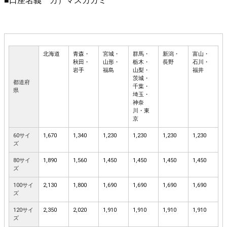
■口座名義 カ）マスカガミ
北海道
青森・
宮城・
群馬・
新潟・
富山・
秋田・
山形・
栃木・
長野
石川・
岩手
福島
山梨・
福井
茨城・
都道府
千葉・
県
埼玉・
神奈
川・東
京
60サイ
1,670
1,340
1,230
1,230
1,230
1,230
ズ
80サイ
1,890
1,560
1,450
1,450
1,450
1,450
ズ
100サイ
2,130
1,800
1,690
1,690
1,690
1,690
ズ
120サイ
2,350
2,020
1,910
1,910
1,910
1,910
ズ