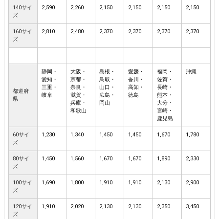
140サイ
2,590
2,260
2,150
2,150
2,150
2,150
ズ
160サイ
2,810
2,480
2,370
2,370
2,370
2,370
ズ
静岡・
大阪・
島根・
愛媛・
福岡・
沖縄
愛知・
京都・
鳥取・
香川・
佐賀・
三重・
奈良・
山口・
高知・
長崎・
都道府
岐阜
滋賀・
広島・
徳島
熊本・
県
兵庫・
岡山
大分・
和歌山
宮崎・
鹿児島
60サイ
1,230
1,340
1,450
1,450
1,670
1,780
ズ
80サイ
1,450
1,560
1,670
1,670
1,890
2,330
ズ
100サイ
1,690
1,800
1,910
1,910
2,130
2,900
ズ
120サイ
1,910
2,020
2,130
2,130
2,350
3,450
ズ